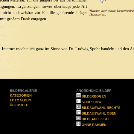
hen Material, für die jüngere oft auf persönlicher
htigungen, Ergänzungen, sowie überhaupt jede Art
Wappen
nach einem Siegelringabdr
r nicht nachweisbar zur Familie gehörende Träger
(Stadtarchiv).
 mit großem Dank entgegen.
Internet möchte ich ganz im Sinne von Dr. Ludwig Spohr handeln und den Auf
BILDERGALERIE
ANORDNUNG BILDER
KATEGORIEN
BILDERBOGEN
FOTOALBUM
SLIDESHOW
ÜBERSICHT
BILDAUSWAHL RECHTS
BILDAUSWAHL OBEN
BILDLAUFLEISTE
OHNE RAHMEN