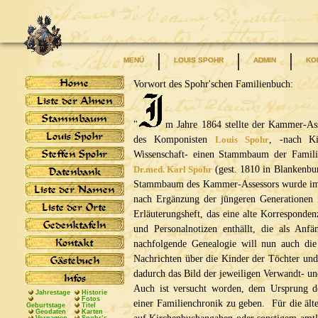
MENÜ
LOUIS SPOHR
ADMIN
KO
Vorwort des Spohr'schen Familienbuch:
"
m Jahre 1864 stellte der Kammer-As
des Komponisten
Louis Spohr
, -nach Ki
Wissenschaft- einen Stammbaum der Familie
Dr.med. Karl Spohr
(gest. 1810 in Blankenbur
Stammbaum des Kammer-Assessors wurde im
nach Ergänzung der jüngeren Generationen 
Erläuterungsheft, das eine alte Korresponde
und Personalnotizen enthällt, die als Anf
nachfolgende Genealogie will nun auch die
Nachrichten über die Kinder der Töchter und
dadurch das Bild der jeweiligen Verwandt- und
Auch ist versucht worden, dem Ursprung de
Jahrestage
Historie
Fotos
einer Familienchronik zu geben. Für die ält
Geburtstage
Titel
Geodaten
Karten