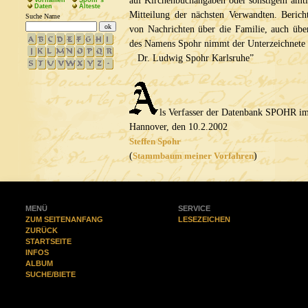
auf Kirchenbuchangaben oder sonstigem amtlic
Vornamen
Spohr’s
Daten
Älteste
Mitteilung der nächsten Verwandten. Beric
Suche Name
von Nachrichten über die Familie, auch übe
des Namens Spohr nimmt der Unterzeichnete
Dr. Ludwig Spohr Karlsruhe”
ls Verfasser der Datenbank SPOHR im 
Hannover, den 10.2.2002
Steffen Spohr
(
Stammbaum meiner Vorfahren
)
MENÜ
SERVICE
ZUM SEITENANFANG
LESEZEICHEN
ZURÜCK
STARTSEITE
INFOS
ALBUM
SUCHE/BIETE