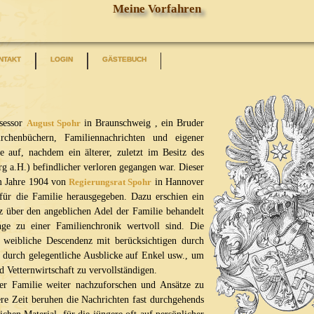
Meine Vorfahren
NTAKT
LOGIN
GÄSTEBUCH
sessor
August Spohr
in Braunschweig , ein Bruder
rchenbüchern, Familiennachrichten und eigener
 auf, nachdem ein älterer, zuletzt im Besitz des
g a.H.) befindlicher verloren gegangen war. Dieser
 Jahre 1904 von
Regierungsrat Spohr
in Hannover
für die Familie herausgegeben. Dazu erschien ein
nz über den angeblichen Adel der Familie behandelt
änge zu einer Familienchronik wertvoll sind. Die
 weibliche Descendenz mit berücksichtigen durch
 durch gelegentliche Ausblicke auf Enkel usw., um
 Vetternwirtschaft zu vervollständigen.
r Familie weiter nachzuforschen und Ansätze zu
ere Zeit beruhen die Nachrichten fast durchgehends