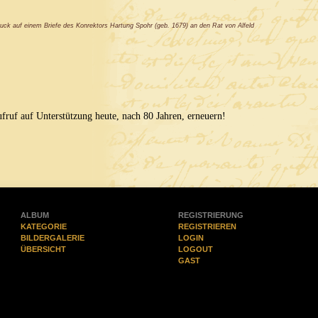
uck auf einem Briefe des Konrektors Hartung Spohr (geb. 1679) an den Rat von Alfeld
ruf auf Unterstützung heute, nach 80 Jahren, erneuern!
ALBUM
REGISTRIERUNG
KATEGORIE
REGISTRIEREN
BILDERGALERIE
LOGIN
ÜBERSICHT
LOGOUT
GAST
(0)